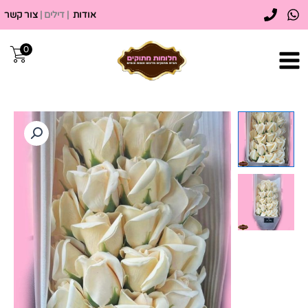
ילוג
אודות
| דילים |
צור קשר
תוכן
0
כמות
של
זר
פרחים
מלאכותיים
לבן