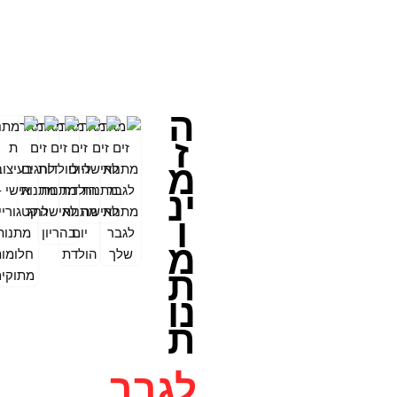
ה
ז
מ
ינ
ו
מ
ת
נו
ת
לגבר