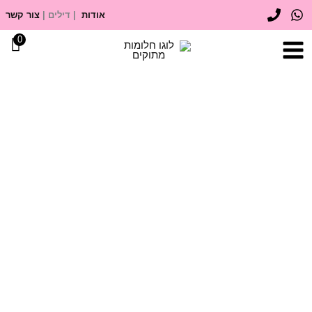
ילוג
אודות
| דילים |
צור קשר
תוכן
0