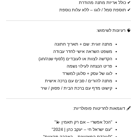
✔ כולל אריזת מתנה מהודרת
✔ תוספת סמל / לוגו – ללא עלות נוספת
🧠 רעיונות לשימוש:
מתנה זוגית: שם + תאריך חתונה
משפט השראה אישי לחדר עבודה
הקדשה לצוות או לעובדים (לסוף שנה/חג)
פריט הנצחה לעילוי נשמה
לוגו של עסק + סלוגן למשרד
מתנה להורים / סבים עם ברכה אישית
קישוט מדף עם ברכת הבית / פסוק / שיר
🖋️ דוגמאות לחריטות פופולריות:
"הכל אפשרי – אם רק תאמין 💫"
"עם ישראל חי – יעקב כהן | 2024"
"לעובדת המצטיינת – באהבה מהצוות"