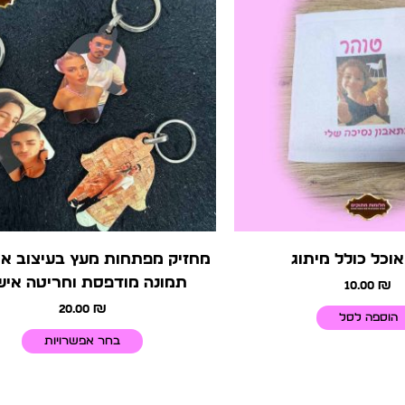
יש
מספ
סוגי
ניתן
לבח
את
האפ
בעמ
המו
וכל כולל מיתוג
מחזיק מפתחות מעץ בעיצוב אי
תמונה מודפסת וחריטה איש
10.00
₪
20.00
₪
הוספה לסל
בחר אפשרויות