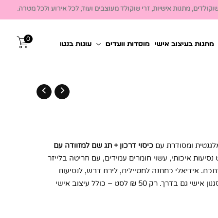
קולדים, מתנות אישיות, זרי שוקולד מעוצבים ועוד, לכל אירוע ולכל מטרה.
0
מתנות בעיצוב אישי
מוסדות וועדים
עוגות בנטו
לגנטית ומסודרת עם
כיסוי דרכון + תג שם למזוודה עם
 נסיעות איכותי, עשוי חומרים עמידים, עם חריטה בלייזר
כם. אידיאלי כמתנה למטיילים, לירח דבש, לנסיעות
עסקים או לכל אחד שאוהב לשמור על סגנון אישי גם בדרך. רק 50 ₪ לסט – כולל עיצוב אישי