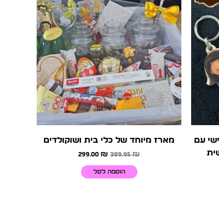
299.00 ₪.
389.95 ₪.
ר
ם.
ור
שרויות
וד
צר
שי עם
מארז מיוחד של כלי בית ושוקולדים
ית
299.00
₪
389.95
₪
הוספה לסל