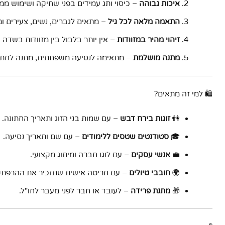
איכות גבוהה
– כיסוי ותג עמידים בפני שחיקה ושימוש ממ
התאמה מלאה לכל גיל
– מתאים לגברים, נשים, צעירים ומ
זיהוי מהיר במזוודות
– אין יותר בלבול בין מזוודות בשדה 
מתנה מושלמת
– מתאימה לנסיעה משפחתית, מתנה לחתונ
🛍 למי זה מתאים?
👫
זוגות בירח דבש
– עם שמות בני הזוג ותאריך החתונה.
🎓
סטודנטים שטסים ללימודים
– עם שם ותאריך נסיעה.
💼
אנשי עסקים
– עם לוגו חברה ומיתוג מקצועי.
🌍
חובבי טיולים
– עם חריטה אישית שתזכיר את ההרפתק
🎁
מתנת פרידה
– לעובד או חבר לפני מעבר לחו"ל.