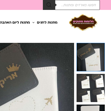
Products
ילוג
search
תוכן
מתנות לחגים
מתנות ליום האהבה
כמות
של
כיסוי
דרכון
+
תג
שם