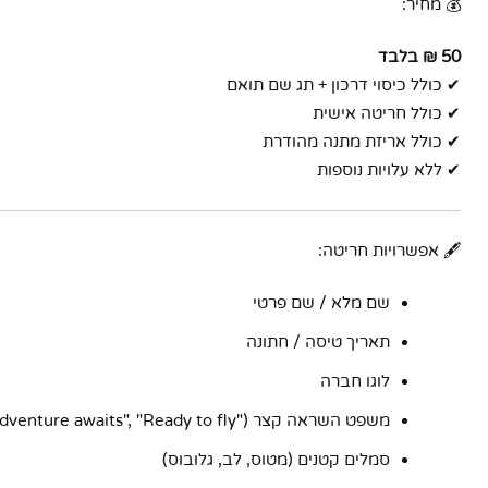
💰 מחיר:
50 ₪ בלבד
✔ כולל כיסוי דרכון + תג שם תואם
✔ כולל חריטה אישית
✔ כולל אריזת מתנה מהודרת
✔ ללא עלויות נוספות
🖋️ אפשרויות חריטה:
שם מלא / שם פרטי
תאריך טיסה / חתונה
לוגו חברה
משפט השראה קצר ("Adventure awaits", "Ready to fly" וכו')
סמלים קטנים (מטוס, לב, גלובוס)