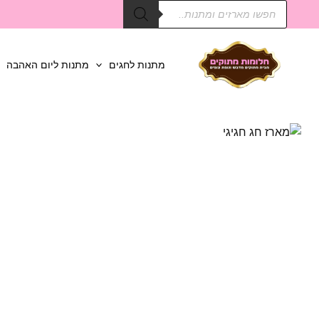
Products
ילוג
search
תוכן
מתנות לחגים
מתנות ליום האהבה
כמות
של
מארז
חג
חגיגי