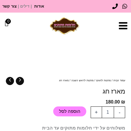
ילוג
אודות
| דילים |
צור קשר
תוכן
0
כמות
של
מארז
חג
עמוד הבית
/
מתנות לחגים
/
מתנות לראש השנה
/ מארז חג
מארז חג
180.00
₪
הוספה לסל
+
-
משלוחים על ידי חלומות מתוקים עד הבית