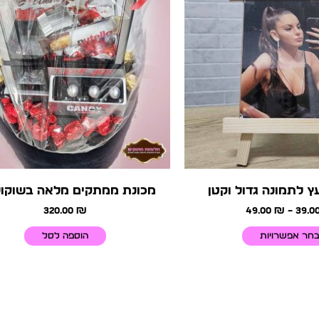
יש
מספר
סוגים.
ניתן
לבחור
את
האפשרויות
בעמוד
המוצר
ץ לתמונה גדול וקטן
מכונת ממתקים מלאה בשוקול
320.00
₪
49.00
₪
–
39.0
חר אפשרויות
הוספה לסל