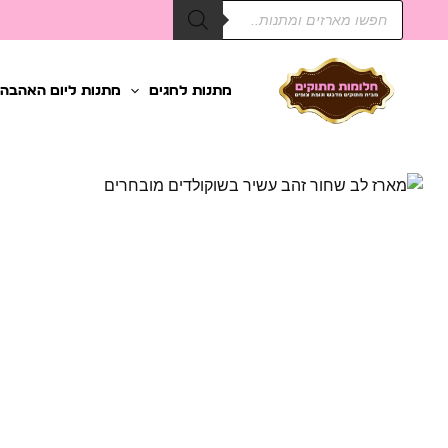
Products
ילוג
search
תוכן
מתנות לחגים
מתנות ליום האהבה
כמות
של
מארז
לב
שחור
זהב
עשיר
בשוקולדים
מובחרים