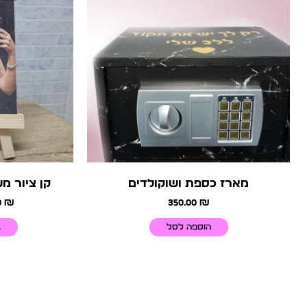
מארז כספת ושוקולדים
קן ציור מע
0
₪
350.00
₪
הוספה לסל
ב