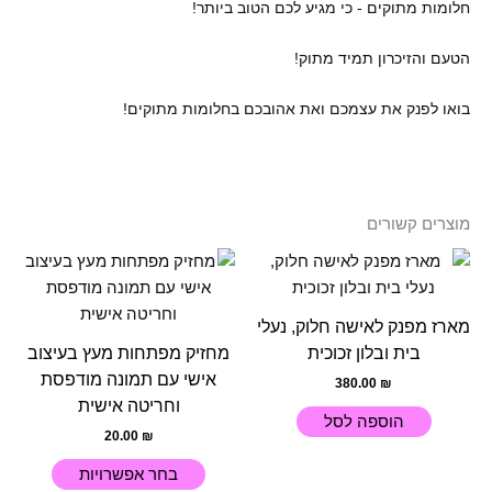
חלומות מתוקים - כי מגיע לכם הטוב ביותר!
הטעם והזיכרון תמיד מתוק!
בואו לפנק את עצמכם ואת אהובכם בחלומות מתוקים!
מוצרים קשורים
למוצר
זה
יש
מארז מפנק לאישה חלוק, נעלי
מספר
בית ובלון זכוכית
מחזיק מפתחות מעץ בעיצוב
סוגים.
אישי עם תמונה מודפסת
380.00
₪
ניתן
וחריטה אישית
לבחור
הוספה לסל
20.00
₪
את
האפשרוי
בחר אפשרויות