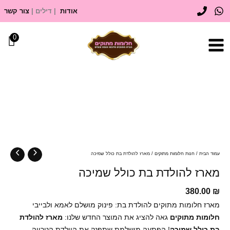
ילוג
אודות
| דילים |
צור קשר
תוכן
0
כמות
של
מארז
להולדת
בת
כולל
שמיכה
עמוד הבית
/
חנות חלומות מתוקים
/ מארז להולדת בת כולל שמיכה
מארז להולדת בת כולל שמיכה
380.00
₪
מארז חלומות מתוקים להולדת בת: פינוק מושלם לאמא ולבייבי
חלומות מתוקים
גאה להציג את המוצר החדש שלנו:
מארז להולדת
בת כולל שמיכה
! הפתעה מושלמת שתפנק את היולדת הטרייה