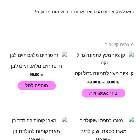
בואו לפנק את עצמכם ואת אהובכם בחלומות מתוקים!
מוצרים קשורים
טווח
למוצר
מחירים:
זה
זר פרחים מלאכותיים לבן
עד
יש
קן ציור מעץ לתמונה גדול וקטן
99.00
₪
מספר
49.00
₪
–
39.00
₪
סוגים.
הוספה לסל
ניתן
בחר אפשרויות
לבחור
את
האפשרויות
בעמוד
המוצר
מארז כספת ושוקולדים
מארז קומות להולדת בן