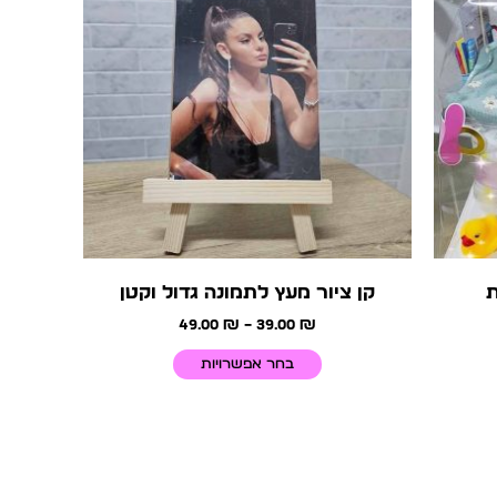
יש
מספר
סוגים.
ניתן
לבחור
את
האפשרויות
בעמוד
המוצר
ת
קן ציור מעץ לתמונה גדול וקטן
49.00
₪
–
39.00
₪
בחר אפשרויות