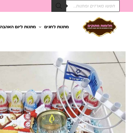
Products
ילוג
search
תוכן
מתנות לחגים
מתנות ליום האהבה
כמות
של
מארז
קינדר
לחנוכה