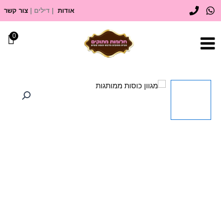
ילוג
אודות
| דילים |
צור קשר
תוכן
0
כמות
של
מגוון
כוסות
ממותגות