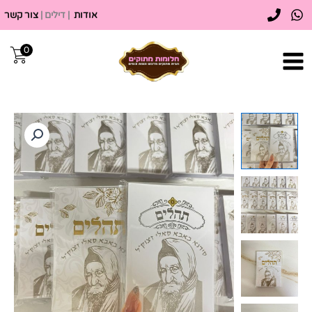
ילוג
אודות
| דילים |
צור קשר
תוכן
0
כמות
של
ספר
תהילים
עם
חריטה